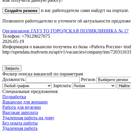
Как получить данную работу?
и вас работодатели сами найдут на портале.
Создайте резюме
Позвоните работодателю и уточните об актуальности предложен
Организация:
ГАУЗ ТО ГОРОДСКАЯ ПОЛИКЛИНИКА № 17
Телефон:
+79129027075
2026-05-19
Информация о вакансии получена из базы «Работа России» trud
http://opendata.trudvsem.ru/api/v1/vacancies/company/inn/72031163
Закрыть
Фильтр поиска вакансий по параметрам
Должность
Регион
Зарплата
Специальные предложения
Подработка
Вакансии для женщин
Работа для мужчин
Высокая зарплата
Удаленная работа на дому
Без опыта работы
Удаленная работа