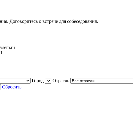
ия. Договоритесь о встрече для собеседования.
vsem.ru
31
Город
Отрасль
Сбросить