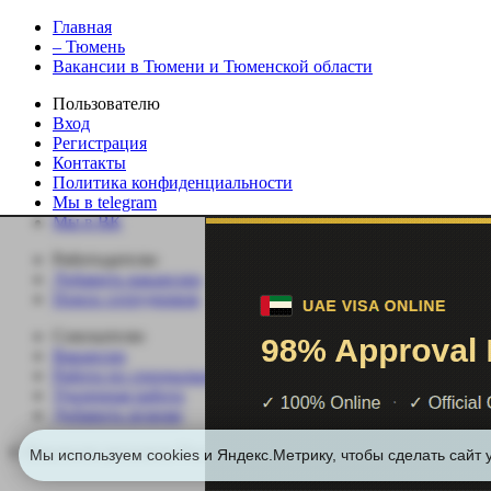
Главная
– Тюмень
Вакансии в Тюмени и Тюменской области
Пользователю
Вход
Регистрация
Контакты
Политика конфиденциальности
Мы в telegram
Мы в ВК
Работодателю
Добавить вакансию
Поиск сотрудников
Соискателю
Вакансии
Работа по специальности
Удаленная работа
Добавить резюме
© Вакансии регионов России | Все права защищены.
Мы используем cookies и Яндекс.Метрику, чтобы сделать сайт