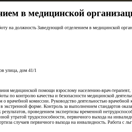
нием в медицинской организац
оту на должность Заведующий отделением в медицинской организ
в улица, дом 41/1
ания медицинской помощи взрослому населению-врач-терапевт,
оты по контролю качества и безопасности медицинской деятельн
м о врачебной комиссии. Руководство деятельностью врачебной 
 в экстренной форме. Контроль за выполнением стандартов оказ
результатов, проведением экспертизы временной нетрудоспособ
нной утратой трудоспособности, первичного выхода на инвалидн
ертиза случаев первичного выхода на инвалидность. Работа с ль