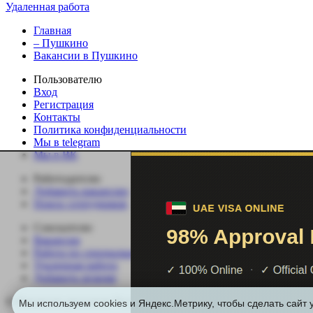
Удаленная работа
Главная
– Пушкино
Вакансии в Пушкино
Пользователю
Вход
Регистрация
Контакты
Политика конфиденциальности
Мы в telegram
Мы в ВК
Работодателю
Добавить вакансию
Поиск сотрудников
Соискателю
Вакансии
Работа по специальности
Удаленная работа
Добавить резюме
© Вакансии регионов России | Все права защищены.
Мы используем cookies и Яндекс.Метрику, чтобы сделать сайт