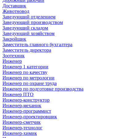
Дорожный рабочий
Доставщик
Животновод
Заведующий отделением
Заведующий производством
Заведующий складом
Заведующий хозяйством
Закройщик
Заместитель главного бухгалтера
Заместитель директора
Зоотехник
Инженер
Инженер 1 категории
Инженер по качеству
Инженер по метрологии
Инженер по охране труда
Инженер по подготовке производства
Инженер ПТО
Инженер-конструктор
Инженер-механик
Инженер-программист
Инженер-проектировщик
Инженер-сметчик
Инженер-технолог
Инженер-химик