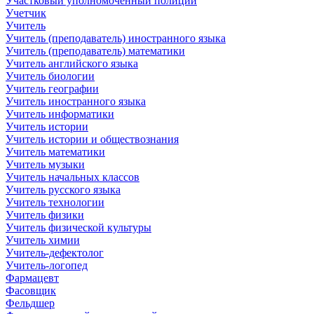
Участковый уполномоченный полиции
Учетчик
Учитель
Учитель (преподаватель) иностранного языка
Учитель (преподаватель) математики
Учитель английского языка
Учитель биологии
Учитель географии
Учитель иностранного языка
Учитель информатики
Учитель истории
Учитель истории и обществознания
Учитель математики
Учитель музыки
Учитель начальных классов
Учитель русского языка
Учитель технологии
Учитель физики
Учитель физической культуры
Учитель химии
Учитель-дефектолог
Учитель-логопед
Фармацевт
Фасовщик
Фельдшер