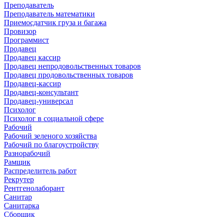
Преподаватель
Преподаватель математики
Приемосдатчик груза и багажа
Провизор
Программист
Продавец
Продавец кассир
Продавец непродовольственных товаров
Продавец продовольственных товаров
Продавец-кассир
Продавец-консультант
Продавец-универсал
Психолог
Психолог в социальной сфере
Рабочий
Рабочий зеленого хозяйства
Рабочий по благоустройству
Разнорабочий
Рамщик
Распределитель работ
Рекрутер
Рентгенолаборант
Санитар
Санитарка
Сборщик