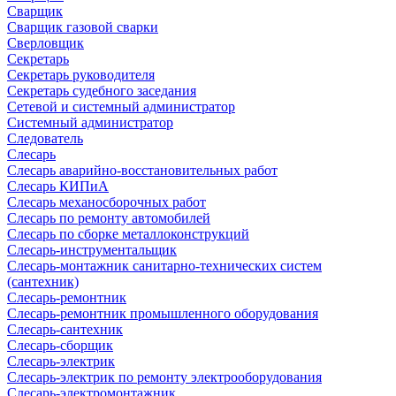
Сварщик
Сварщик газовой сварки
Сверловщик
Секретарь
Секретарь руководителя
Секретарь судебного заседания
Сетевой и системный администратор
Системный администратор
Следователь
Слесарь
Слесарь аварийно-восстановительных работ
Слесарь КИПиА
Слесарь механосборочных работ
Слесарь по ремонту автомобилей
Слесарь по сборке металлоконструкций
Слесарь-инструментальщик
Слесарь-монтажник санитарно-технических систем
(сантехник)
Слесарь-ремонтник
Слесарь-ремонтник промышленного оборудования
Слесарь-сантехник
Слесарь-сборщик
Слесарь-электрик
Слесарь-электрик по ремонту электрооборудования
Слесарь-электромонтажник