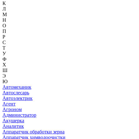
К
Л
М
Н
О
П
Р
С
Т
У
Ф
Х
Ш
Э
Ю
Автомеханик
Автослесарь
Автоэлектрик
Агент
Агроном
Администратор
Акушерка
Аналитик
Аппаратчик обработки зерна
Аппаратчик химводоочистки