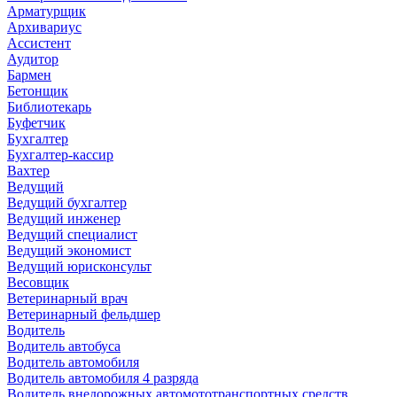
Арматурщик
Архивариус
Ассистент
Аудитор
Бармен
Бетонщик
Библиотекарь
Буфетчик
Бухгалтер
Бухгалтер-кассир
Вахтер
Ведущий
Ведущий бухгалтер
Ведущий инженер
Ведущий специалист
Ведущий экономист
Ведущий юрисконсульт
Весовщик
Ветеринарный врач
Ветеринарный фельдшер
Водитель
Водитель автобуса
Водитель автомобиля
Водитель автомобиля 4 разряда
Водитель внедорожных автомототранспортных средств