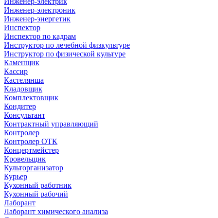
Инженер-электрик
Инженер-электроник
Инженер-энергетик
Инспектор
Инспектор по кадрам
Инструктор по лечебной физкультуре
Инструктор по физической культуре
Каменщик
Кассир
Кастелянша
Кладовщик
Комплектовщик
Кондитер
Консультант
Контрактный управляющий
Контролер
Контролер ОТК
Концертмейстер
Кровельщик
Культорганизатор
Курьер
Кухонный работник
Кухонный рабочий
Лаборант
Лаборант химического анализа