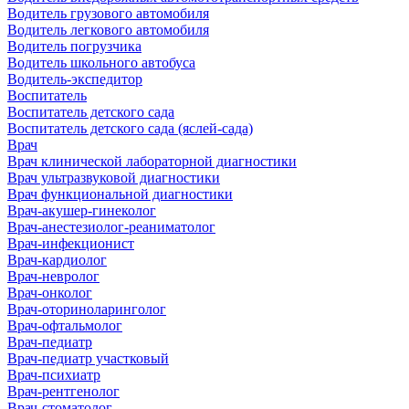
Водитель грузового автомобиля
Водитель легкового автомобиля
Водитель погрузчика
Водитель школьного автобуса
Водитель-экспедитор
Воспитатель
Воспитатель детского сада
Воспитатель детского сада (яслей-сада)
Врач
Врач клинической лабораторной диагностики
Врач ультразвуковой диагностики
Врач функциональной диагностики
Врач-акушер-гинеколог
Врач-анестезиолог-реаниматолог
Врач-инфекционист
Врач-кардиолог
Врач-невролог
Врач-онколог
Врач-оториноларинголог
Врач-офтальмолог
Врач-педиатр
Врач-педиатр участковый
Врач-психиатр
Врач-рентгенолог
Врач-стоматолог