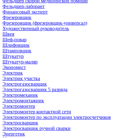
Фельдшер скорой медицинской помощи
Фельдшер-лаборант
Финансовый эксперт
Фрезеровщик
Фрезеровщик (фрезеровщик-универсал)
Художественный руководитель
Швея
Шеф-повар
Шлифовщик
Штамповщик
Штукатур
Штукатур-маляр
Экономист
Электрик
Электрик участка
Электрогазосварщик
Электрогазосварщик 5 разряда
Электромеханик
Электромонтажник
Электромонтер
Электромонтер контактной сети
Электромонтер по эксплуатации электросчетчиков
Электросварщик
Электросварщик ручной сварки
Энергетик