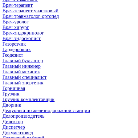
Врач-терапевт
Врач-терапевт участковый
Врач-травматолог-ортопед
Врач-уролог
Врач-хирург
Врач-эндокринолог
Врач-эндоскопист
Газорезчик
Гардеробщик
Геодезист
Главный бухгалтер
Главный инженер
Главный механик
Главный специалист
Главный энергетик
Горничная
Грузчик
Грузчик-комплектовщик
Дворник
Дежурный по железнодорожной станции
Делопроизводитель
Директор
Диспетчер
Документовед