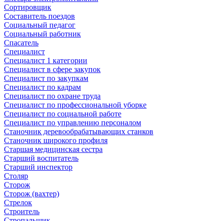
Сортировщик
Составитель поездов
Социальный педагог
Социальный работник
Спасатель
Специалист
Специалист 1 категории
Специалист в сфере закупок
Специалист по закупкам
Специалист по кадрам
Специалист по охране труда
Специалист по профессиональной уборке
Специалист по социальной работе
Специалист по управлению персоналом
Станочник деревообрабатывающих станков
Станочник широкого профиля
Старшая медицинская сестра
Старший воспитатель
Старший инспектор
Столяр
Сторож
Сторож (вахтер)
Стрелок
Строитель
Стропальщик