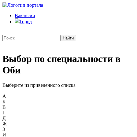
Вакансии
Город
Выбор по специальности в
Оби
Выберите из приведенного списка
А
Б
В
Г
Д
Ж
З
И