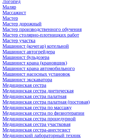
Логопед
Маляр
Массажист
Мастер
Мастер дорожный
Мастер производственного обучения
Мастер столярно-плотницких работ
Мастер участка
Машинист (кочегар) котельной
Машинист автогрейдера
Машинист бульдозера
Машинист крана (крановщик)
Машинист крана автомобильного
Машинист насосных установок
Машинист экскаватора
Медицинская сестра
Медицинская сестра диетическая
Медицинская сестра палатная
Медицинская сестра палатная (постовая)
Медицинская сестра по массажу
Медицинская сестра по физиотерапии
Медицинская сестра процедурной
Медицинская сестра участковая
Медицинская сестра-анестезист
Медицинский лабораторный техник