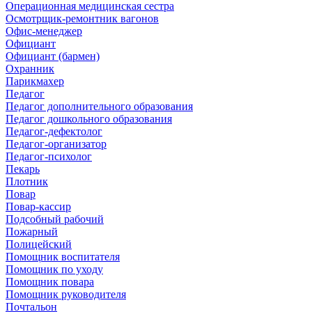
Операционная медицинская сестра
Осмотрщик-ремонтник вагонов
Офис-менеджер
Официант
Официант (бармен)
Охранник
Парикмахер
Педагог
Педагог дополнительного образования
Педагог дошкольного образования
Педагог-дефектолог
Педагог-организатор
Педагог-психолог
Пекарь
Плотник
Повар
Повар-кассир
Подсобный рабочий
Пожарный
Полицейский
Помощник воспитателя
Помощник по уходу
Помощник повара
Помощник руководителя
Почтальон