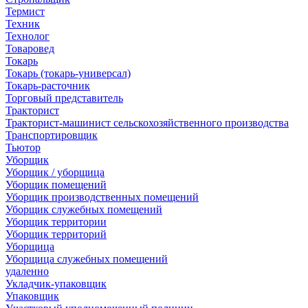
Термист
Техник
Технолог
Товаровед
Токарь
Токарь (токарь-универсал)
Токарь-расточник
Торговый представитель
Тракторист
Тракторист-машинист сельскохозяйственного производства
Транспортировщик
Тьютор
Уборщик
Уборщик / уборщица
Уборщик помещений
Уборщик производственных помещений
Уборщик служебных помещений
Уборщик территории
Уборщик территорий
Уборщица
Уборщица служебных помещений
удаленно
Укладчик-упаковщик
Упаковщик