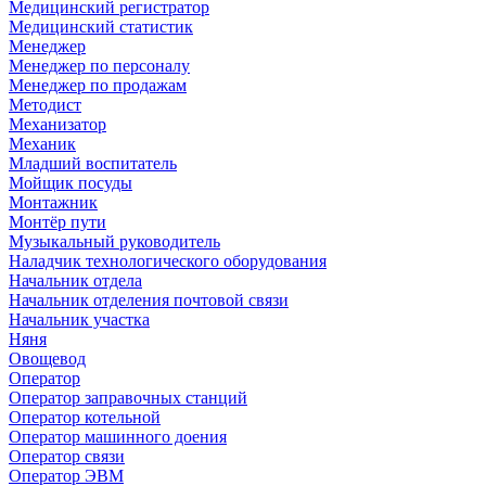
Медицинский регистратор
Медицинский статистик
Менеджер
Менеджер по персоналу
Менеджер по продажам
Методист
Механизатор
Механик
Младший воспитатель
Мойщик посуды
Монтажник
Монтёр пути
Музыкальный руководитель
Наладчик технологического оборудования
Начальник отдела
Начальник отделения почтовой связи
Начальник участка
Няня
Овощевод
Оператор
Оператор заправочных станций
Оператор котельной
Оператор машинного доения
Оператор связи
Оператор ЭВМ