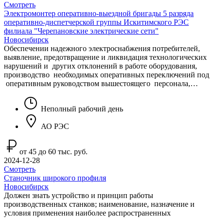
Смотреть
Электромонтер оперативно-выездной бригады 5 разряда
оперативно-диспетчерской группы Искитимского РЭС
филиала "Черепановские электрические сети"
Новосибирск
Обеспечении надежного электроснабжения потpебителей,
выявление, пpедотвpащение и ликвидация технологических
наpушений и дpугих отклонений в pаботе обоpудования,
пpоизводство необходимых опеpативных пеpеключений под
оперативным руководством вышестоящего персонала,…
Неполный рабочий день
АО РЭС
от 45 до 60 тыс. руб.
2024-12-28
Смотреть
Станочник широкого профиля
Новосибирск
Должен знать устройство и принцип работы
производственных станков; наименование, назначение и
условия применения наиболее распространенных