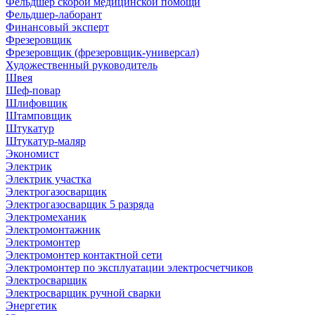
Фельдшер скорой медицинской помощи
Фельдшер-лаборант
Финансовый эксперт
Фрезеровщик
Фрезеровщик (фрезеровщик-универсал)
Художественный руководитель
Швея
Шеф-повар
Шлифовщик
Штамповщик
Штукатур
Штукатур-маляр
Экономист
Электрик
Электрик участка
Электрогазосварщик
Электрогазосварщик 5 разряда
Электромеханик
Электромонтажник
Электромонтер
Электромонтер контактной сети
Электромонтер по эксплуатации электросчетчиков
Электросварщик
Электросварщик ручной сварки
Энергетик