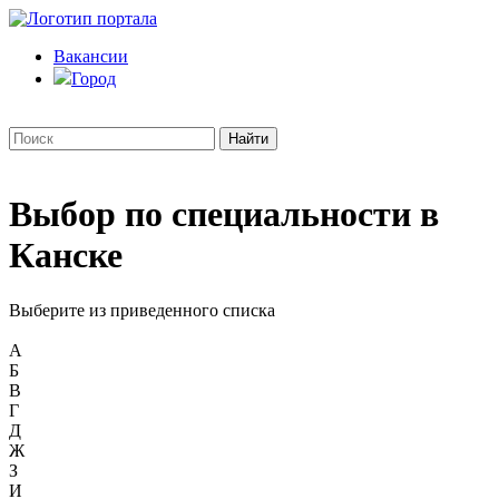
Вакансии
Город
Выбор по специальности в
Канске
Выберите из приведенного списка
А
Б
В
Г
Д
Ж
З
И