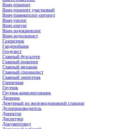
Врач-терапевт
Врач-терапевт участковый
Врач-травматолог-ортопед
Врач-уролог
Врач-хирург
Врач-эндокринолог
Врач-эндоскопист
Газорезчик
Гардеробщик
Геодезист
Главный бухгалтер
Главный инженер
Главный механик
Главный специалист
Главный энергетик
Горничная
Грузчик
Грузчик-комплектовщик
Дворник
Дежурный по железнодорожной станции
Делопроизводитель
Директор
Диспетчер
Документовед