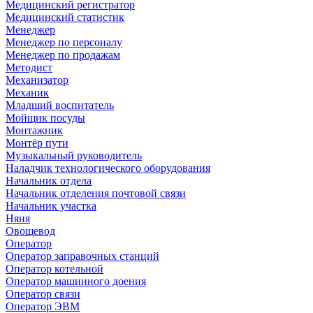
Медицинский регистратор
Медицинский статистик
Менеджер
Менеджер по персоналу
Менеджер по продажам
Методист
Механизатор
Механик
Младший воспитатель
Мойщик посуды
Монтажник
Монтёр пути
Музыкальный руководитель
Наладчик технологического оборудования
Начальник отдела
Начальник отделения почтовой связи
Начальник участка
Няня
Овощевод
Оператор
Оператор заправочных станций
Оператор котельной
Оператор машинного доения
Оператор связи
Оператор ЭВМ