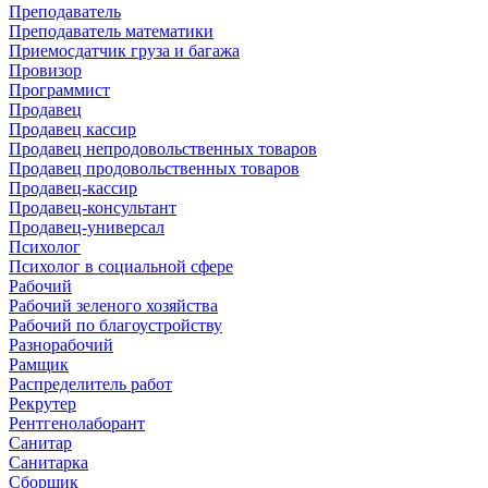
Преподаватель
Преподаватель математики
Приемосдатчик груза и багажа
Провизор
Программист
Продавец
Продавец кассир
Продавец непродовольственных товаров
Продавец продовольственных товаров
Продавец-кассир
Продавец-консультант
Продавец-универсал
Психолог
Психолог в социальной сфере
Рабочий
Рабочий зеленого хозяйства
Рабочий по благоустройству
Разнорабочий
Рамщик
Распределитель работ
Рекрутер
Рентгенолаборант
Санитар
Санитарка
Сборщик