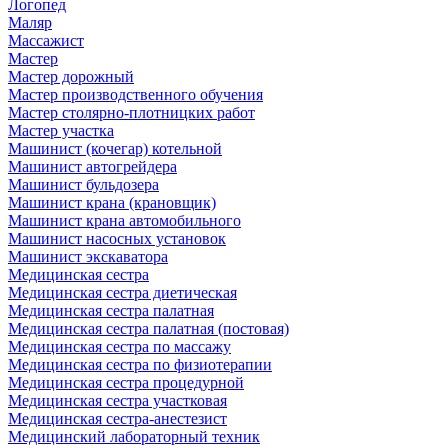
Логопед
Маляр
Массажист
Мастер
Мастер дорожный
Мастер производственного обучения
Мастер столярно-плотницких работ
Мастер участка
Машинист (кочегар) котельной
Машинист автогрейдера
Машинист бульдозера
Машинист крана (крановщик)
Машинист крана автомобильного
Машинист насосных установок
Машинист экскаватора
Медицинская сестра
Медицинская сестра диетическая
Медицинская сестра палатная
Медицинская сестра палатная (постовая)
Медицинская сестра по массажу
Медицинская сестра по физиотерапии
Медицинская сестра процедурной
Медицинская сестра участковая
Медицинская сестра-анестезист
Медицинский лабораторный техник