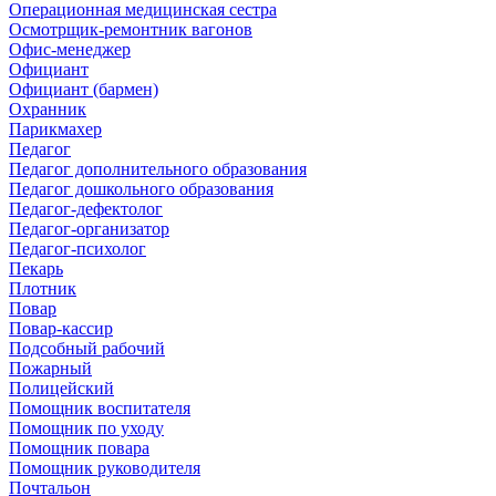
Операционная медицинская сестра
Осмотрщик-ремонтник вагонов
Офис-менеджер
Официант
Официант (бармен)
Охранник
Парикмахер
Педагог
Педагог дополнительного образования
Педагог дошкольного образования
Педагог-дефектолог
Педагог-организатор
Педагог-психолог
Пекарь
Плотник
Повар
Повар-кассир
Подсобный рабочий
Пожарный
Полицейский
Помощник воспитателя
Помощник по уходу
Помощник повара
Помощник руководителя
Почтальон