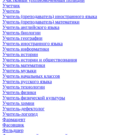
Участковый уполномоченный полиции
Учетчик
Учитель
Учитель (преподаватель) иностранного языка
Учитель (преподаватель) математики
Учитель английского языка
Учитель биологии
Учитель географии
Учитель иностранного языка
Учитель информатики
Учитель истории
Учитель истории и обществознания
Учитель математики
Учитель музыки
Учитель начальных классов
Учитель русского языка
Учитель технологии
Учитель физики
Учитель физической культуры
Учитель химии
Учитель-дефектолог
Учитель-логопед
Фармацевт
Фасовщик
Фельдшер