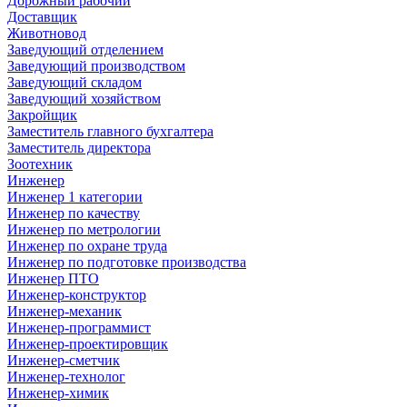
Дорожный рабочий
Доставщик
Животновод
Заведующий отделением
Заведующий производством
Заведующий складом
Заведующий хозяйством
Закройщик
Заместитель главного бухгалтера
Заместитель директора
Зоотехник
Инженер
Инженер 1 категории
Инженер по качеству
Инженер по метрологии
Инженер по охране труда
Инженер по подготовке производства
Инженер ПТО
Инженер-конструктор
Инженер-механик
Инженер-программист
Инженер-проектировщик
Инженер-сметчик
Инженер-технолог
Инженер-химик