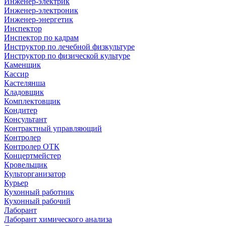
Инженер-электрик
Инженер-электроник
Инженер-энергетик
Инспектор
Инспектор по кадрам
Инструктор по лечебной физкультуре
Инструктор по физической культуре
Каменщик
Кассир
Кастелянша
Кладовщик
Комплектовщик
Кондитер
Консультант
Контрактный управляющий
Контролер
Контролер ОТК
Концертмейстер
Кровельщик
Культорганизатор
Курьер
Кухонный работник
Кухонный рабочий
Лаборант
Лаборант химического анализа