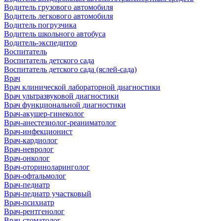
Водитель грузового автомобиля
Водитель легкового автомобиля
Водитель погрузчика
Водитель школьного автобуса
Водитель-экспедитор
Воспитатель
Воспитатель детского сада
Воспитатель детского сада (яслей-сада)
Врач
Врач клинической лабораторной диагностики
Врач ультразвуковой диагностики
Врач функциональной диагностики
Врач-акушер-гинеколог
Врач-анестезиолог-реаниматолог
Врач-инфекционист
Врач-кардиолог
Врач-невролог
Врач-онколог
Врач-оториноларинголог
Врач-офтальмолог
Врач-педиатр
Врач-педиатр участковый
Врач-психиатр
Врач-рентгенолог
Врач-стоматолог