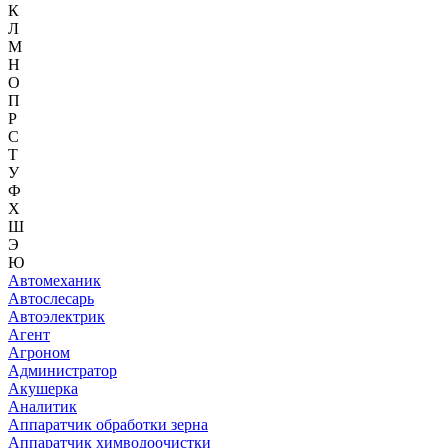
К
Л
М
Н
О
П
Р
С
Т
У
Ф
Х
Ш
Э
Ю
Автомеханик
Автослесарь
Автоэлектрик
Агент
Агроном
Администратор
Акушерка
Аналитик
Аппаратчик обработки зерна
Аппаратчик химводоочистки