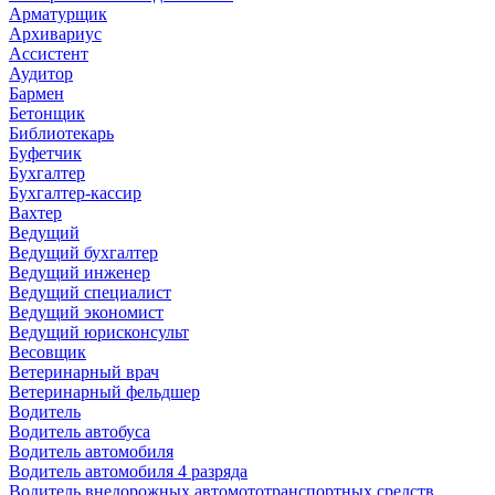
Арматурщик
Архивариус
Ассистент
Аудитор
Бармен
Бетонщик
Библиотекарь
Буфетчик
Бухгалтер
Бухгалтер-кассир
Вахтер
Ведущий
Ведущий бухгалтер
Ведущий инженер
Ведущий специалист
Ведущий экономист
Ведущий юрисконсульт
Весовщик
Ветеринарный врач
Ветеринарный фельдшер
Водитель
Водитель автобуса
Водитель автомобиля
Водитель автомобиля 4 разряда
Водитель внедорожных автомототранспортных средств