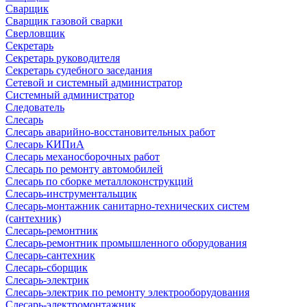
Сварщик
Сварщик газовой сварки
Сверловщик
Секретарь
Секретарь руководителя
Секретарь судебного заседания
Сетевой и системный администратор
Системный администратор
Следователь
Слесарь
Слесарь аварийно-восстановительных работ
Слесарь КИПиА
Слесарь механосборочных работ
Слесарь по ремонту автомобилей
Слесарь по сборке металлоконструкций
Слесарь-инструментальщик
Слесарь-монтажник санитарно-технических систем
(сантехник)
Слесарь-ремонтник
Слесарь-ремонтник промышленного оборудования
Слесарь-сантехник
Слесарь-сборщик
Слесарь-электрик
Слесарь-электрик по ремонту электрооборудования
Слесарь-электромонтажник