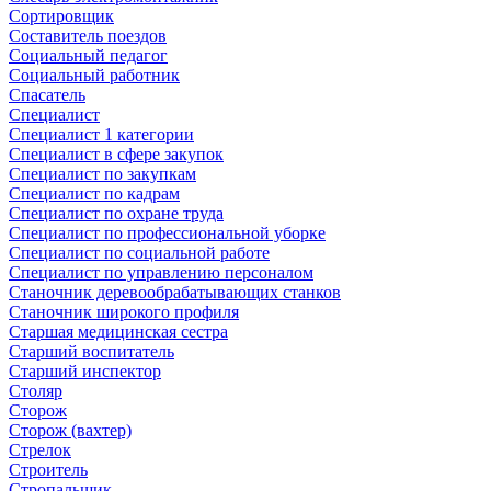
Сортировщик
Составитель поездов
Социальный педагог
Социальный работник
Спасатель
Специалист
Специалист 1 категории
Специалист в сфере закупок
Специалист по закупкам
Специалист по кадрам
Специалист по охране труда
Специалист по профессиональной уборке
Специалист по социальной работе
Специалист по управлению персоналом
Станочник деревообрабатывающих станков
Станочник широкого профиля
Старшая медицинская сестра
Старший воспитатель
Старший инспектор
Столяр
Сторож
Сторож (вахтер)
Стрелок
Строитель
Стропальщик