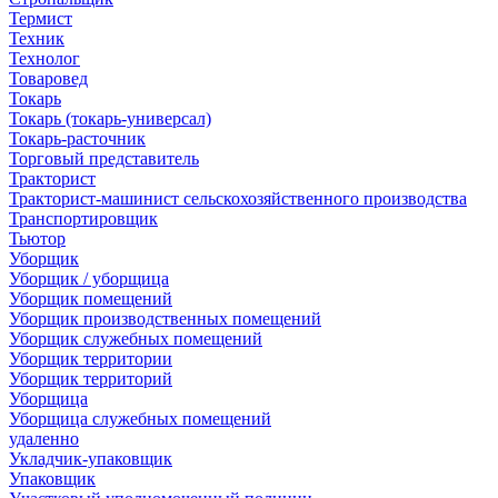
Термист
Техник
Технолог
Товаровед
Токарь
Токарь (токарь-универсал)
Токарь-расточник
Торговый представитель
Тракторист
Тракторист-машинист сельскохозяйственного производства
Транспортировщик
Тьютор
Уборщик
Уборщик / уборщица
Уборщик помещений
Уборщик производственных помещений
Уборщик служебных помещений
Уборщик территории
Уборщик территорий
Уборщица
Уборщица служебных помещений
удаленно
Укладчик-упаковщик
Упаковщик