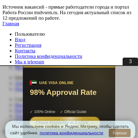
Источник вакансий - прямые работодатели города и портал
Работа России trudvsem.ru. На сегодня актуальный список из
12 предложений по работе.
Главная
Пользователю
Вход
Регистрация
Контакты
Политика конфиденциальности
3
Мы в telegram
Мы в ВК
Работодателю
Добавить вакансию
Поиск сотрудников
Соискателю
Вакансии
Работа по специальности
Удаленная работа
Добавить резюме
Мы используем cookies и Яндекс.Метрику, чтобы сделать
© Вакансии регионов России | Все права защищены.
сайт удобнее.
политика конфиденциальности
.
Хорошо