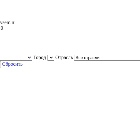
vsem.ru
10
Город
Отрасль
Сбросить