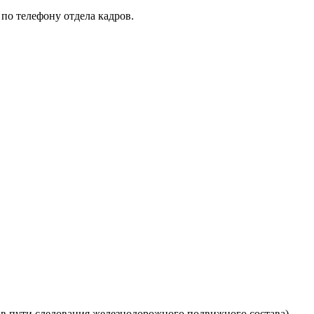
 по телефону отдела кадров.
 в пути следования железнодорожного подвижного состава)