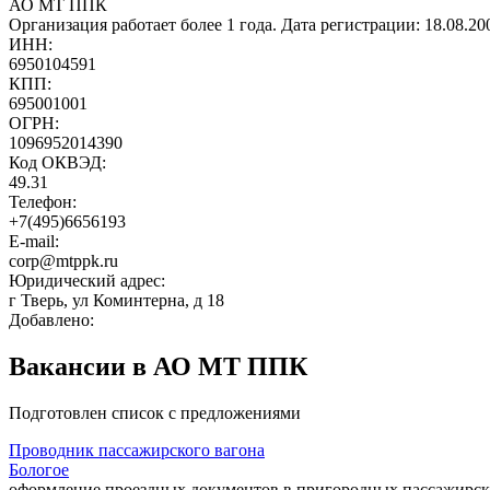
АО МТ ППК
Организация работает более 1 года. Дата регистрации: 18.08.2
ИНН:
6950104591
КПП:
695001001
ОГРН:
1096952014390
Код ОКВЭД:
49.31
Телефон:
+7(495)6656193
E-mail:
corp@mtppk.ru
Юридический адрес:
г Тверь, ул Коминтерна, д 18
Добавлено:
Вакансии в АО МТ ППК
Подготовлен список с предложениями
Проводник пассажирского вагона
Бологое
оформление проездных документов в пригородных пассажирски