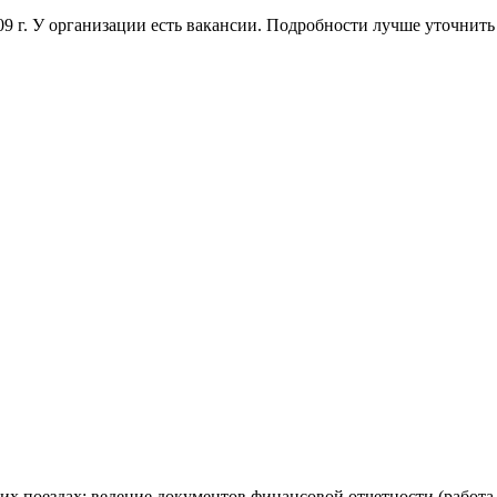
009 г. У организации есть вакансии. Подробности лучше уточнить
х поездах; ведение документов финансовой отчетности (работа