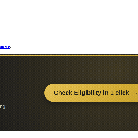
езюме
.