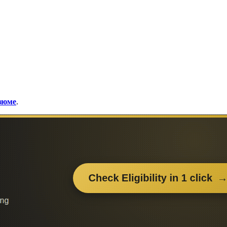
езюме
.