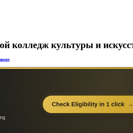
й колледж культуры и искусс
езюме
.