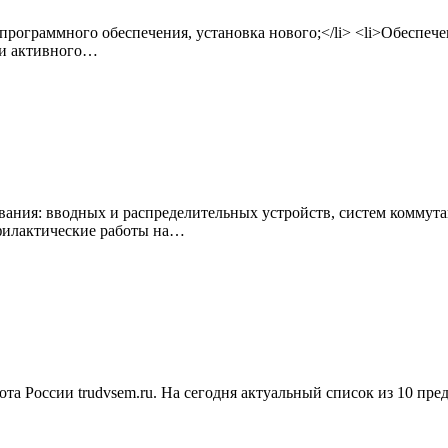
программного обеспечения, установка нового;</li> <li>Обеспе
в и активного…
ания: вводных и распределительных устройств, систем коммутаци
филактические работы на…
та России trudvsem.ru. На сегодня актуальный список из 10 пре