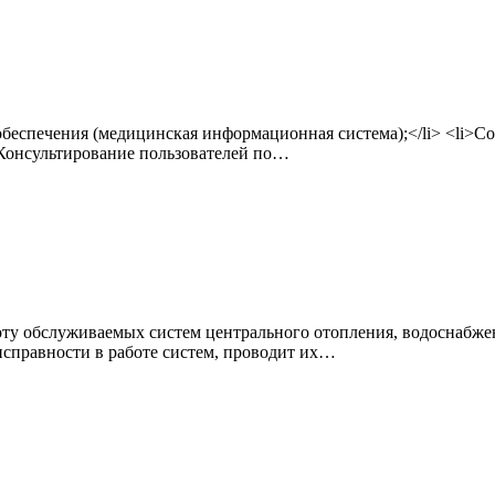
беспечения (медицинская информационная система);</li> <li>С
>Консультирование пользователей по…
боту обслуживаемых систем центрального отопления, водоснабже
исправности в работе систем, проводит их…