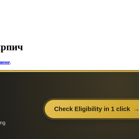
ирпич
езюме
.