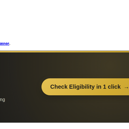
езюме
.